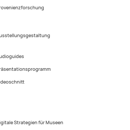
rovenienzforschung
usstellungsgestaltung
udioguides
räsentationsprogramm
ideoschnitt
igitale Strategien für Museen