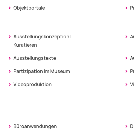
Objektportale
P
Ausstellungskonzeption |
A
Kuratieren
Ausstellungstexte
A
Partizipation im Museum
P
Videoproduktion
V
Büroanwendungen
D